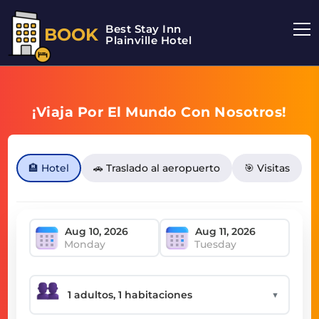
Best Stay Inn
BOOK
Plainville Hotel
¡Viaja Por El Mundo Con Nosotros!
🏨 Hotel
🚗 Traslado al aeropuerto
🎯 Visitas
Monday
Tuesday
▼